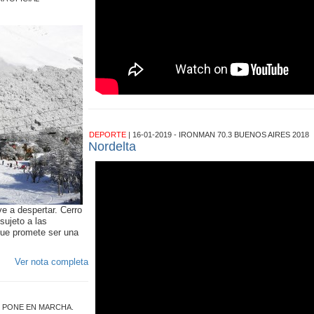
DEPORTE
| 16-01-2019 - IRONMAN 70.3 BUENOS AIRES 2018
Nordelta
e a despertar. Cerro
sujeto a las
que promete ser una
Ver nota completa
E PONE EN MARCHA.