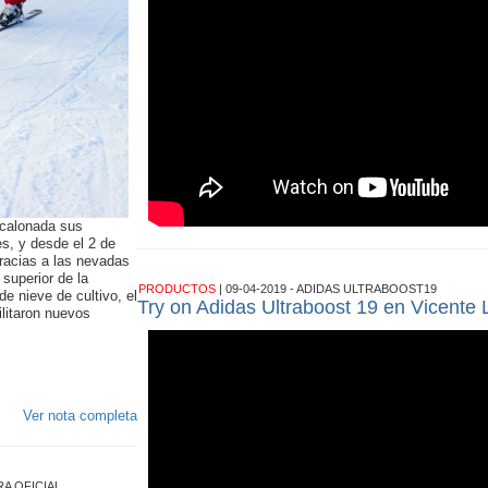
scalonada sus
es, y desde el 2 de
Gracias a las nevadas
superior de la
PRODUCTOS
| 09-04-2019 - ADIDAS ULTRABOOST19
e nieve de cultivo, el
Try on Adidas Ultraboost 19 en Vicente
ilitaron nuevos
Ver nota completa
RA OFICIAL