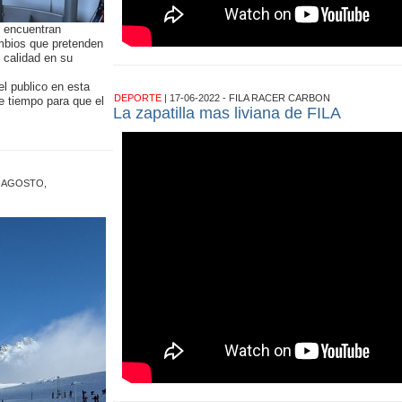
 encuentran
ambios que pretenden
r calidad en su
l publico en esta
DEPORTE
| 17-06-2022 - FILA RACER CARBON
e tiempo para que el
La zapatilla mas liviana de FILA
.
R AGOSTO,