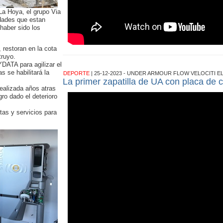
La Hoya, el grupo Via
dades que estan
haber sido los
 restoran en la cota
truyo.
DATA para agilizar el
 se habilitará la
DEPORTE
| 25-12-2023 - UNDER ARMOUR FLOW VELOCITI EL
La primer zapatilla de UA con placa de 
ealizada años atras
gro dado el deterioro
.
tas y servicios para