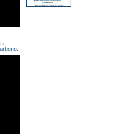
ITE.
carbono.