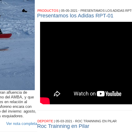
PRODUCTOS
| 05-05-2021 - PRESENTAMOS LOS ADIDAS RPT
Presentamos los Adidas RPT-01
ran afluencia de
como del AMBA, y que
s en relación al
 Moreno encara con
 del invierno: agosto,
s esquiadores.
DEPORTE
| 05-03-2021 - ROC TRAINNING EN PILAR
Ver nota completa
Roc Trainning en Pilar