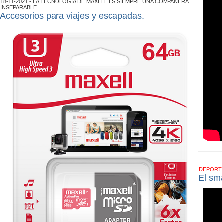
18-11-2021 - LA TECNOLOGÍ­A DE MAXELL ES SIEMPRE UNA COMPAÑERA
INSEPARABLE.
Accesorios para viajes y escapadas.
DEPOR
El sm