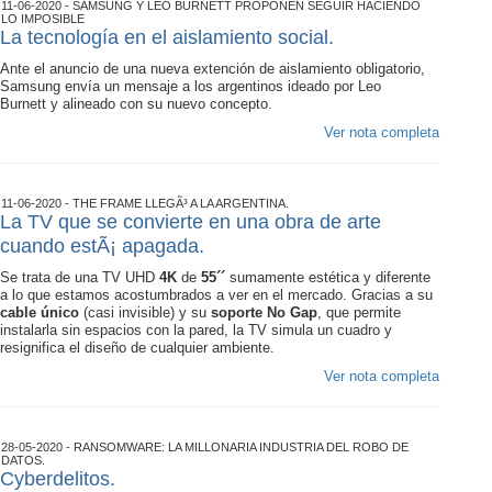
11-06-2020 - SAMSUNG Y LEO BURNETT PROPONEN SEGUIR HACIENDO
LO IMPOSIBLE
La tecnología en el aislamiento social.
Ante el anuncio de una nueva extención de aislamiento obligatorio,
Samsung envía un mensaje a los argentinos ideado por Leo
Burnett y alineado con su nuevo concepto.
Ver nota completa
11-06-2020 - THE FRAME LLEGÃ³ A LA ARGENTINA.
La TV que se convierte en una obra de arte
cuando estÃ¡ apagada.
Se trata de una TV UHD
4K
de
55´´
sumamente estética y diferente
a lo que estamos acostumbrados a ver en el mercado. Gracias a su
cable único
(casi invisible) y su
soporte No Gap
, que permite
instalarla sin espacios con la pared, la TV simula un cuadro y
resignifica el diseño de cualquier ambiente.
Ver nota completa
28-05-2020 - RANSOMWARE: LA MILLONARIA INDUSTRIA DEL ROBO DE
DATOS.
Cyberdelitos.