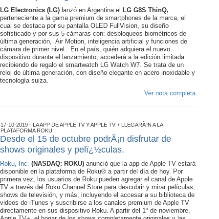
LG Electronics (LG)
lanzó en Argentina el
LG G8S ThinQ,
perteneciente a la gama premium de smartphones de la marca, el
cual se destaca por su pantalla OLED FullVision, su diseño
sofisticado y por sus 5 cámaras con: desbloqueos biométricos de
última generación, Air Motion, inteligencia artificial y funciones de
cámara de primer nivel. En el país, quién adquiera el nuevo
dispositivo durante el lanzamiento, accederá a la edición limitada
recibiendo de regalo el smartwatch LG Watch W7. Se trata de un
reloj de última generación, con diseño elegante en acero inoxidable y
tecnología suiza.
Ver nota completa
17-10-2019 - LA APP DE APPLE TV Y APPLE TV + LLEGARÃ³N A LA
PLATAFORMA ROKU.
Desde el 15 de octubre podrÃ¡n disfrutar de
shows originales y pelï¿½culas.
Roku, Inc.
(NASDAQ: ROKU)
anunció que la app de Apple TV estará
disponible en la plataforma de Roku® a partir del día de hoy. Por
primera vez, los usuarios de Roku pueden agregar el canal de Apple
TV a través del Roku Channel Store para descubrir y mirar películas,
shows de televisión, y más, incluyendo el accesar a su biblioteca de
videos de iTunes y suscribirse a los canales premium de Apple TV
directamente en sus dispositivo Roku. A partir del 1º de noviembre,
Apple TV+, el hogar de los shows completamente originales y las