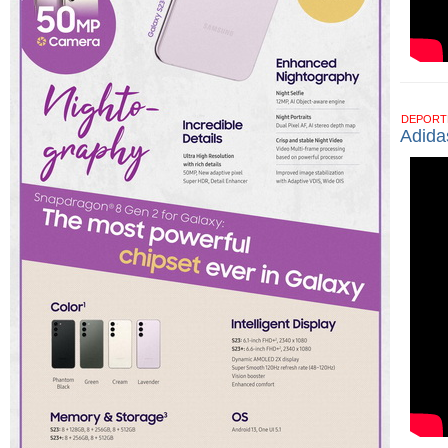
DEPOR
Adida