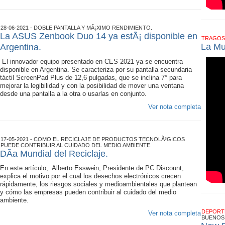
28-06-2021 - DOBLE PANTALLA Y MÃ¡XIMO RENDIMIENTO.
La ASUS Zenbook Duo 14 ya estÃ¡ disponible en
TRAGOS
La Mu
Argentina.
El innovador equipo presentado en CES 2021 ya se encuentra
disponible en Argentina. Se caracteriza por su pantalla secundaria
táctil ScreenPad Plus de 12,6 pulgadas, que se inclina 7° para
mejorar la legibilidad y con la posibilidad de mover una ventana
desde una pantalla a la otra o usarlas en conjunto.
Ver nota completa
17-05-2021 - COMO EL RECICLAJE DE PRODUCTOS TECNOLÃ³GICOS
PUEDE CONTRIBUIR AL CUIDADO DEL MEDIO AMBIENTE.
DÃ­a Mundial del Reciclaje.
En este artículo, Alberto Esswein, Presidente de PC Discount,
explica el motivo por el cual los desechos electrónicos crecen
rápidamente, los riesgos sociales y medioambientales que plantean
y cómo las empresas pueden contribuir al cuidado del medio
ambiente.
DEPOR
Ver nota completa
BUENOS 