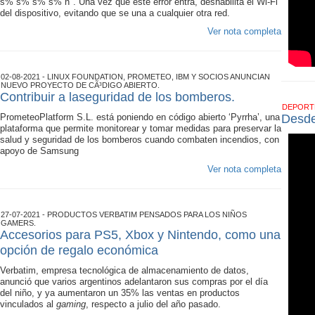
s% s% s% s% n". Una vez que este error entra, deshabilita el Wi-Fi
del dispositivo, evitando que se una a cualquier otra red.
Ver nota completa
02-08-2021 - LINUX FOUNDATION, PROMETEO, IBM Y SOCIOS ANUNCIAN
NUEVO PROYECTO DE CÃ³DIGO ABIERTO.
Contribuir a laseguridad de los bomberos.
DEPOR
PrometeoPlatform S.L. está poniendo en código abierto ‘Pyrrha’, una
Desde
plataforma que permite monitorear y tomar medidas para preservar la
salud y seguridad de los bomberos cuando combaten incendios, con
apoyo de Samsung
Ver nota completa
27-07-2021 - PRODUCTOS VERBATIM PENSADOS PARA LOS NIÑOS
GAMERS.
Accesorios para PS5, Xbox y Nintendo, como una
opción de regalo económica
Verbatim, empresa tecnológica de almacenamiento de datos,
anunció que varios argentinos adelantaron sus compras por el día
del niño, y ya aumentaron un 35% las ventas en productos
vinculados al
gaming
, respecto a julio del año pasado.