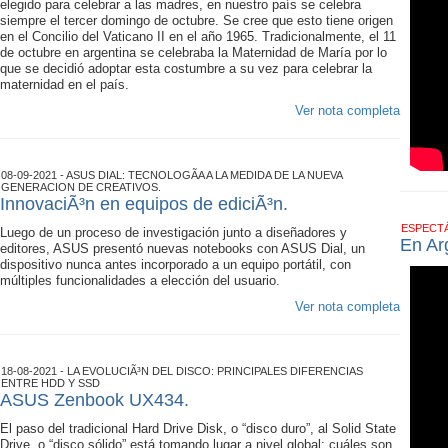
elegido para celebrar a las madres, en nuestro país se celebra
siempre el tercer domingo de octubre. Se cree que esto tiene origen
en el Concilio del Vaticano II en el año 1965. Tradicionalmente, el 11
de octubre en argentina se celebraba la Maternidad de María por lo
que se decidió adoptar esta costumbre a su vez para celebrar la
maternidad en el país.
Ver nota completa
08-09-2021 - ASUS DIAL: TECNOLOGÃ­A A LA MEDIDA DE LA NUEVA
GENERACION DE CREATIVOS.
InnovaciÃ³n en equipos de ediciÃ³n.
ESPECT
Luego de un proceso de investigación junto a diseñadores y
En Ar
editores, ASUS presentó nuevas notebooks con ASUS Dial, un
dispositivo nunca antes incorporado a un equipo portátil, con
múltiples funcionalidades a elección del usuario.
Ver nota completa
18-08-2021 - LA EVOLUCIÃ³N DEL DISCO: PRINCIPALES DIFERENCIAS
ENTRE HDD Y SSD
ASUS Zenbook UX434.
El paso del tradicional Hard Drive Disk, o “disco duro”, al Solid State
Drive, o “disco sólido” está tomando lugar a nivel global: cuáles son