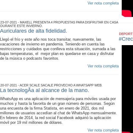
Ver nota completa
23-07-2021 - MAXELL PRESENTA 4 PROPUESTAS PARA DISFRUTAR EN CASA
DURANTE ESTE INVIERNO.
Auriculares de alta fidelidad.
DEPOR
#Crec
Llegó el frío y este año nos toca transitar, nuevamente, las
vacaciones de invierno en pandemia. Teniendo en cuenta las
restricciones y cuidados que conlleva esta situación, sumada a las
bajas temperaturas, el mejor plan es quedarse en casa y disfrutar
de la música o podcasts favoritos.
Ver nota completa
20-07-2021 - ACER SCALE SACALE PROVECHO A WHATSAPP WEB.
La tecnologÃ­a al alcance de la mano.
WhatsApp es una aplicación de mensajería para móviles usada por
muchos y hasta la favorita de un gran número de personas. Según
una encuesta de la firma Statista, en enero de 2021, dos mil
millones de usuarios accedían al chat de WhatsApp mensualmente.
En febrero de 2014, la red social Facebook adquirió la aplicación
móvil por 19 mil millones de dólares.
Ver nota completa