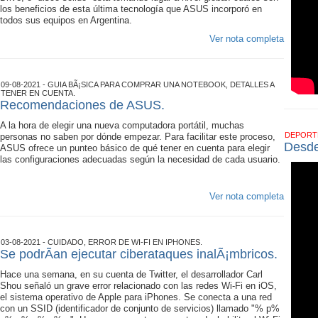
los beneficios de esta última tecnología que ASUS incorporó en
todos sus equipos en Argentina.
Ver nota completa
09-08-2021 - GUIA BÃ¡SICA PARA COMPRAR UNA NOTEBOOK, DETALLES A
TENER EN CUENTA.
Recomendaciones de ASUS.
A la hora de elegir una nueva computadora portátil, muchas
DEPOR
personas no saben por dónde empezar. Para facilitar este proceso,
Desde
ASUS ofrece un punteo básico de qué tener en cuenta para elegir
las configuraciones adecuadas según la necesidad de cada usuario.
Ver nota completa
03-08-2021 - CUIDADO, ERROR DE WI-FI EN IPHONES.
Se podrÃ­an ejecutar ciberataques inalÃ¡mbricos.
Hace una semana, en su cuenta de Twitter, el desarrollador Carl
Shou señaló un grave error relacionado con las redes Wi-Fi en iOS,
el sistema operativo de Apple para iPhones. Se conecta a una red
con un SSID (identificador de conjunto de servicios) llamado "% p%