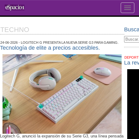
Toggle
naviga
TECHNO
Busca
24-06-2026 - LOGITECH G PRESENTA LA NUEVA SERIE G3 PARA GAMING.
Tecnología de elite a precios accesibles.
DEPOR
La re
Logitech G, anunció la expansión de su Serie G3, una línea pensada