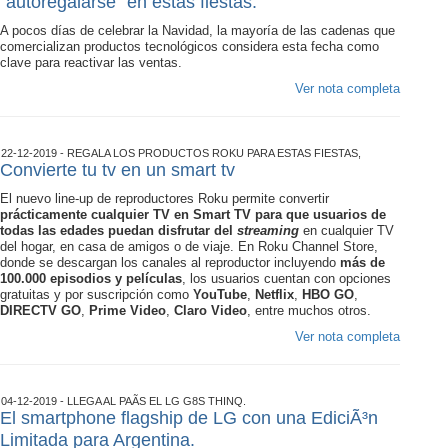
“autoregalarse” en estas fiestas.
A pocos días de celebrar la Navidad, la mayoría de las cadenas que
comercializan productos tecnológicos considera esta fecha como
clave para reactivar las ventas.
Ver nota completa
22-12-2019 - REGALA LOS PRODUCTOS ROKU PARA ESTAS FIESTAS,
Convierte tu tv en un smart tv
El nuevo line-up de reproductores Roku permite convertir
prácticamente cualquier TV en Smart TV para que usuarios de
todas las edades puedan disfrutar del
streaming
en cualquier TV
del hogar, en casa de amigos o de viaje. En Roku Channel Store,
donde se descargan los canales al reproductor incluyendo
más de
100.000 episodios y películas
, los usuarios cuentan con opciones
gratuitas y por suscripción como
YouTube
,
Netflix
,
HBO GO
,
DIRECTV GO
,
Prime Video
,
Claro Video
, entre muchos otros.
Ver nota completa
04-12-2019 - LLEGA AL PAÃ­S EL LG G8S THINQ.
El smartphone flagship de LG con una EdiciÃ³n
Limitada para Argentina.