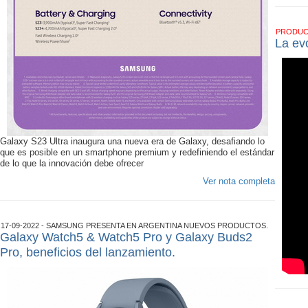
PRODU
La ev
Galaxy S23 Ultra inaugura una nueva era de Galaxy, desafiando lo
que es posible en un smartphone premium y redefiniendo el estándar
de lo que la innovación debe ofrecer
Ver nota completa
17-09-2022 - SAMSUNG PRESENTA EN ARGENTINA NUEVOS PRODUCTOS.
Galaxy Watch5 & Watch5 Pro y Galaxy Buds2
Pro, beneficios del lanzamiento.