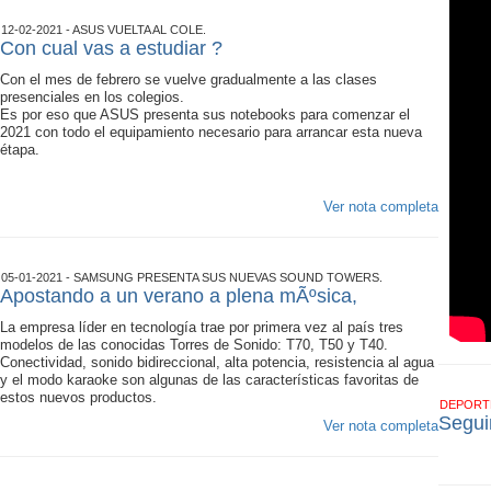
12-02-2021 - ASUS VUELTA AL COLE.
Con cual vas a estudiar ?
Con el mes de febrero se vuelve gradualmente a las clases
presenciales en los colegios.
Es por eso que ASUS presenta sus notebooks para comenzar el
2021 con todo el equipamiento necesario para arrancar esta nueva
étapa.
Ver nota completa
05-01-2021 - SAMSUNG PRESENTA SUS NUEVAS SOUND TOWERS.
Apostando a un verano a plena mÃºsica,
La empresa líder en tecnología trae por primera vez al país tres
modelos de las conocidas Torres de Sonido: T70, T50 y T40.
Conectividad, sonido bidireccional, alta potencia, resistencia al agua
y el modo karaoke son algunas de las características favoritas de
estos nuevos productos.
DEPOR
Segui
Ver nota completa