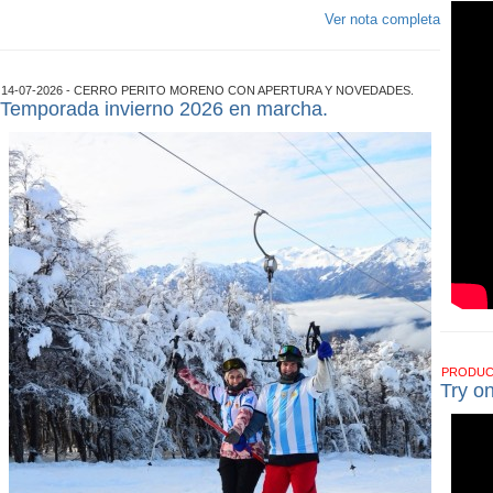
Ver nota completa
14-07-2026 - CERRO PERITO MORENO CON APERTURA Y NOVEDADES.
Temporada invierno 2026 en marcha.
PRODU
Try o