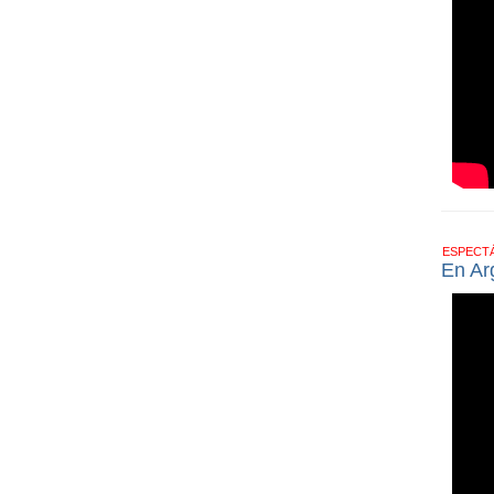
ESPECT
En Ar