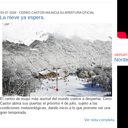
03-07-2026 - CERRO CASTOR ANUNCIA SU APERTURA OFICIAL
La nieve ya espera.
DEPOR
Norde
El centro de esquí más austral del mundo vuelve a despertar. Cerro
Castor abrirá sus puertas el próximo 4 de julio, sujeto a las
condiciones meteorológicas, dando inicio a lo que promete ser una
gran temporada.
Ver nota completa