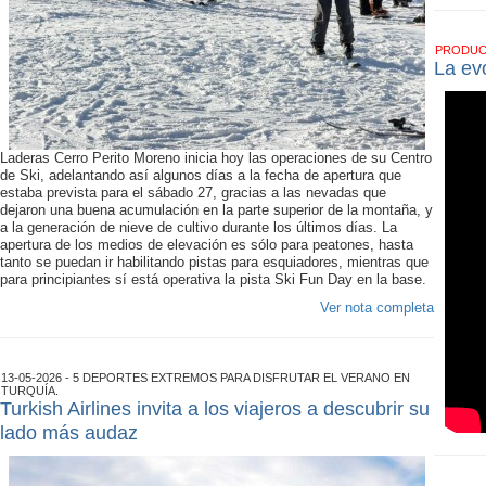
PRODU
La ev
Laderas Cerro Perito Moreno inicia hoy las operaciones de su Centro
de Ski, adelantando así algunos días a la fecha de apertura que
estaba prevista para el sábado 27, gracias a las nevadas que
dejaron una buena acumulación en la parte superior de la montaña, y
a la generación de nieve de cultivo durante los últimos días. La
apertura de los medios de elevación es sólo para peatones, hasta
tanto se puedan ir habilitando pistas para esquiadores, mientras que
para principiantes sí está operativa la pista Ski Fun Day en la base.
Ver nota completa
13-05-2026 - 5 DEPORTES EXTREMOS PARA DISFRUTAR EL VERANO EN
TURQUÍA.
Turkish Airlines invita a los viajeros a descubrir su
lado más audaz