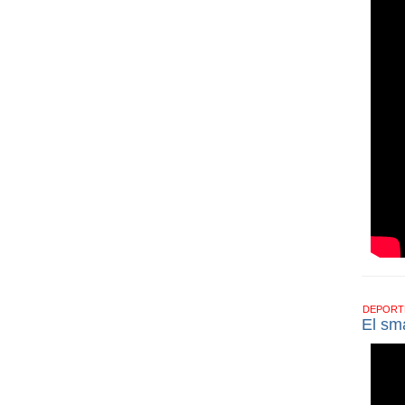
DEPOR
El sm