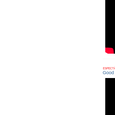
ESPECT
Good T