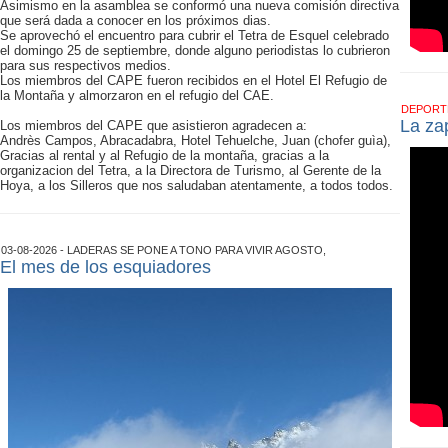
Asimismo en la asamblea se conformó una nueva comisión directiva
que será dada a conocer en los próximos dias.
Se aprovechó el encuentro para cubrir el Tetra de Esquel celebrado
el domingo 25 de septiembre, donde alguno periodistas lo cubrieron
para sus respectivos medios.
Los miembros del CAPE fueron recibidos en el Hotel El Refugio de
la Montaña y almorzaron en el refugio del CAE.
DEPOR
La zap
Los miembros del CAPE que asistieron agradecen a:
Andrès Campos, Abracadabra, Hotel Tehuelche, Juan (chofer guìa),
Gracias al rental y al Refugio de la montaña, gracias a la
organizacion del Tetra, a la Directora de Turismo, al Gerente de la
Hoya, a los Silleros que nos saludaban atentamente, a todos todos.
03-08-2026 - LADERAS SE PONE A TONO PARA VIVIR AGOSTO,
El mes de los esquiadores