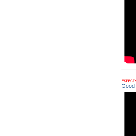
ESPECT
Good T