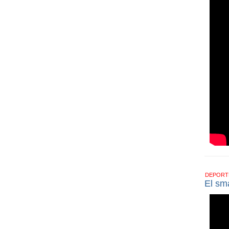
DEPOR
El sm