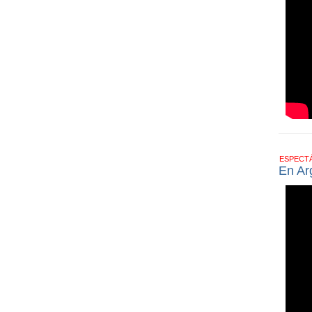
ESPECT
En Ar