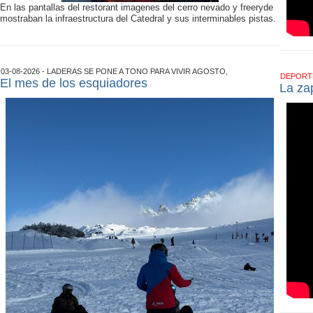
En las pantallas del restorant imagenes del cerro nevado y freeryde
mostraban la infraestructura del Catedral y sus interminables pistas.
03-08-2026 - LADERAS SE PONE A TONO PARA VIVIR AGOSTO,
DEPOR
El mes de los esquiadores
La zap